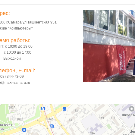
рес:
106 г.Самара ул.Ташкентская 95а
азин "Компьютеры"
емя работы:
т: с 10:00 до 19:00
 с 10:00 до 17:00
 Выходной
лефон, E-mail:
908) 344-73-09
p@maxi-samara.ru