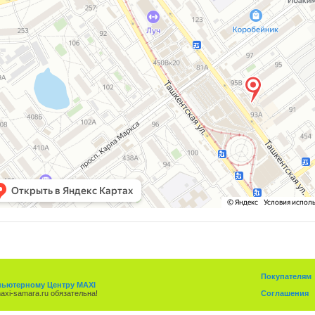
Покупателям
ьютерному Центру MAXI
xi-samara.ru обязательна!
Соглашения