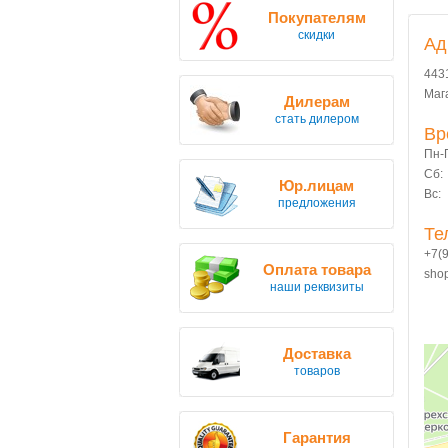
Покупателям
скидки
Ад
443
Маг
Дилерам
стать дилером
Вр
Пн-П
Сб:
Юр.лицам
Вс:
предложения
Те
+7(
Оплата товара
sho
наши реквизиты
Доставка
товаров
Гарантия