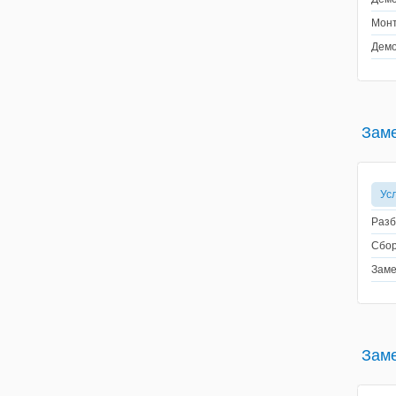
Монт
Демо
Зам
Ус
Разб
Сбор
Заме
Заме