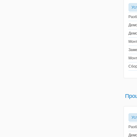
Ус
Разб
Демо
Демо
Монт
Заме
Монт
Сбор
Про
Ус
Разб
Демо