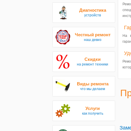
Ремо
Диагностика
спе
устройств
инст
Га
Честный ремонт
На 
наш девиз
гара
Уд
Скидки
Ремо
на ремонт техники
кото
Виды ремонта
что мы делаем
Пр
Услуги
как получить
Заме