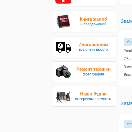
Книга жалоб
Заме
и предложений
Ус
Иногородним
все очень просто
Разб
Сбор
Заме
Ремонт техники
фотографии
Демо
Наши будни
интересные ремонты
Заме
Ус