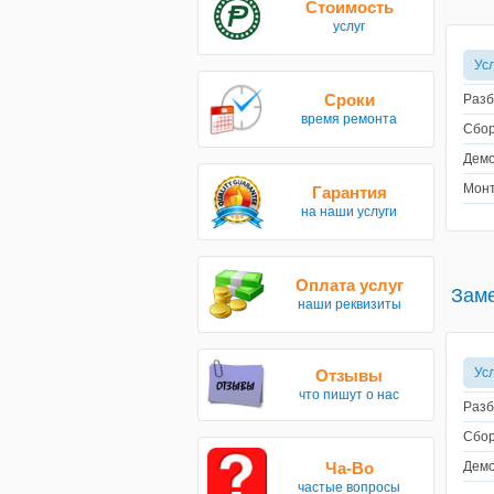
Стоимость
услуг
Ус
Сроки
Разб
время ремонта
Сбор
Демо
Монт
Гарантия
на наши услуги
Оплата услуг
Заме
наши реквизиты
Ус
Отзывы
что пишут о нас
Разб
Сбор
Ча-Во
Демо
частые вопросы