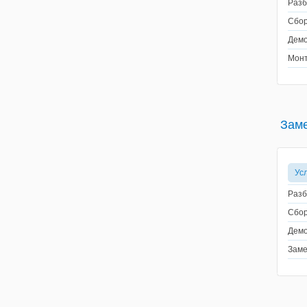
Разб
Сбор
Демо
Монт
Заме
Ус
Разб
Сбор
Демо
Заме