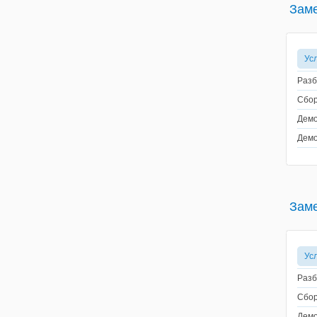
Заме
Ус
Разб
Сбор
Демо
Демо
Заме
Ус
Разб
Сбор
Демо