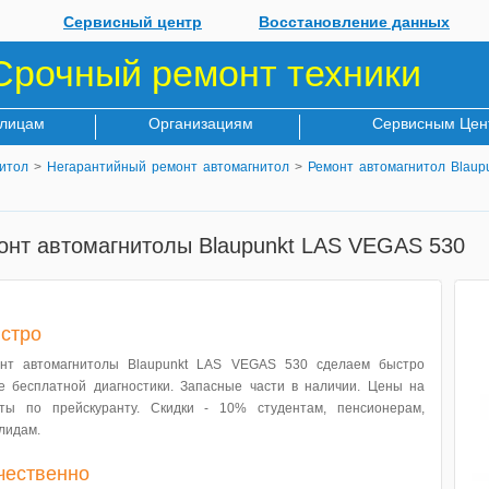
Сервисный центр
Восстановление данных
Срочный ремонт техники
 лицам
Организациям
Сервисным Цен
итол
>
Негарантийный ремонт автомагнитол
>
Ремонт автомагнитол Blaup
онт автомагнитолы Blaupunkt LAS VEGAS 530
стро
нт автомагнитолы Blaupunkt LAS VEGAS 530 сделаем быстро
е бесплатной диагностики. Запасные части в наличии. Цены на
ты по прейскуранту. Скидки - 10% студентам, пенсионерам,
лидам.
чественно