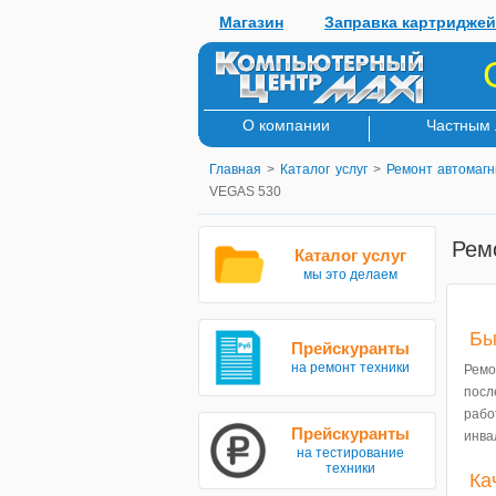
Магазин
Заправка картриджей
О компании
Частным
Главная
>
Каталог услуг
>
Ремонт автомагн
VEGAS 530
Рем
Каталог услуг
мы это делаем
Бы
Прейскуранты
на ремонт техники
Ремо
посл
рабо
Прейскуранты
инва
на тестирование
техники
Ка