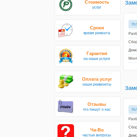
Стоимость
Заме
услуг
Ус
Сроки
время ремонта
Разб
Сбор
Демо
Гарантия
Монт
на наши услуги
Оплата услуг
наши реквизиты
Заме
Отзывы
что пишут о нас
Ус
Разб
Сбор
Ча-Во
частые вопросы
Демо