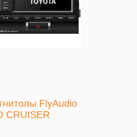
гнитолы FlyAudio
D CRUISER