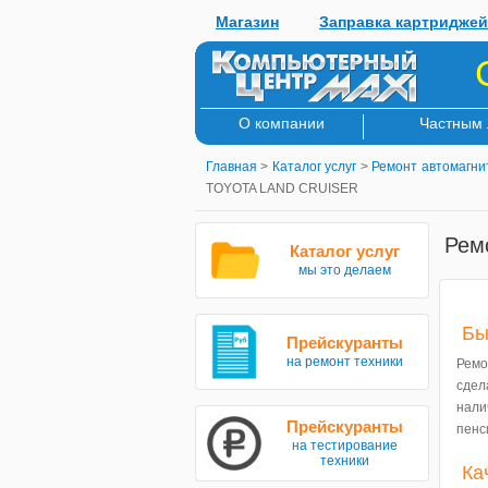
Магазин
Заправка картриджей
О компании
Частным
Главная
>
Каталог услуг
>
Ремонт автомагни
TOYOTA LAND CRUISER
Рем
Каталог услуг
мы это делаем
Бы
Прейскуранты
на ремонт техники
Ремо
сдел
нали
Прейскуранты
пенс
на тестирование
техники
Ка