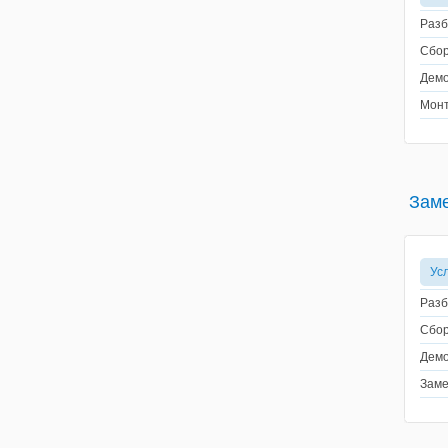
Разб
Сбор
Демо
Монт
Заме
Ус
Разб
Сбор
Демо
Заме