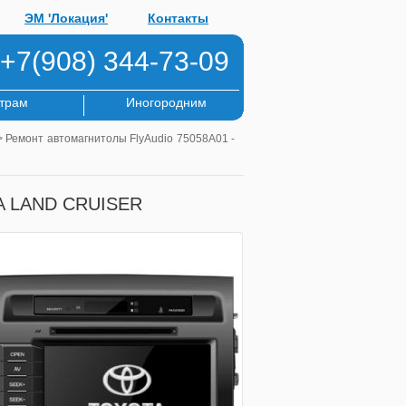
ЭМ 'Локация'
Контакты
+7(908) 344-73-09
трам
Иногородним
 Ремонт автомагнитолы FlyAudio 75058A01 -
TA LAND CRUISER