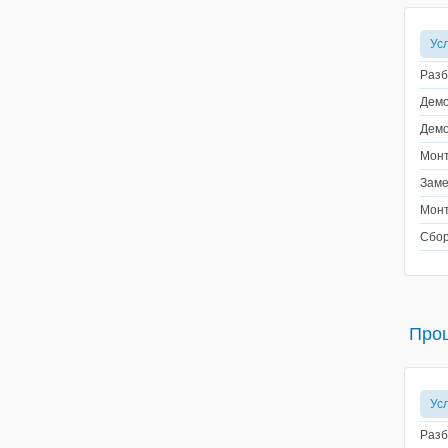
Ус
Разб
Демо
Демо
Монт
Заме
Монт
Сбор
Про
Ус
Разб