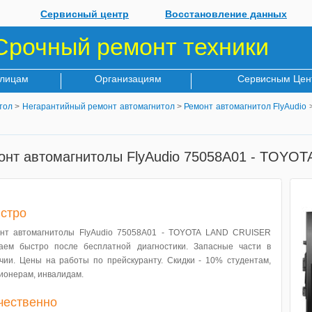
Сервисный центр
Восстановление данных
Срочный ремонт техники
 лицам
Организациям
Сервисным Цен
тол
>
Негарантийный ремонт автомагнитол
>
Ремонт автомагнитол FlyAudio
>
онт автомагнитолы FlyAudio 75058A01 - TOYO
стро
нт автомагнитолы FlyAudio 75058A01 - TOYOTA LAND CRUISER
аем быстро после бесплатной диагностики. Запасные части в
чии. Цены на работы по прейскуранту. Скидки - 10% студентам,
ионерам, инвалидам.
чественно