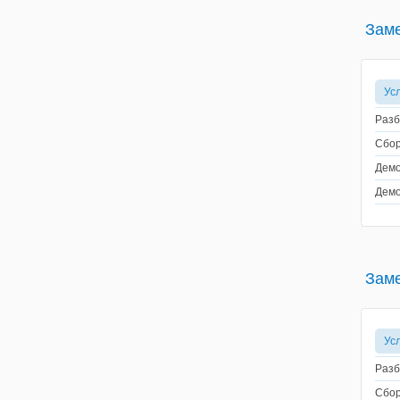
Заме
Ус
Разб
Сбор
Демо
Демо
Заме
Ус
Разб
Сбор