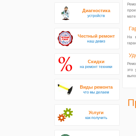
Ремо
Диагностика
прои
устройств
мате
Га
Честный ремонт
На 
наш девиз
гара
Уд
Скидки
Ремо
на ремонт техники
это 
выпо
Виды ремонта
что мы делаем
П
Услуги
как получить