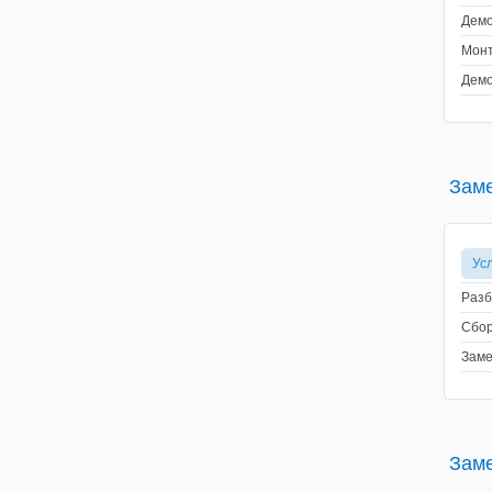
Демо
Монт
Демо
Зам
Ус
Разб
Сбор
Заме
Заме