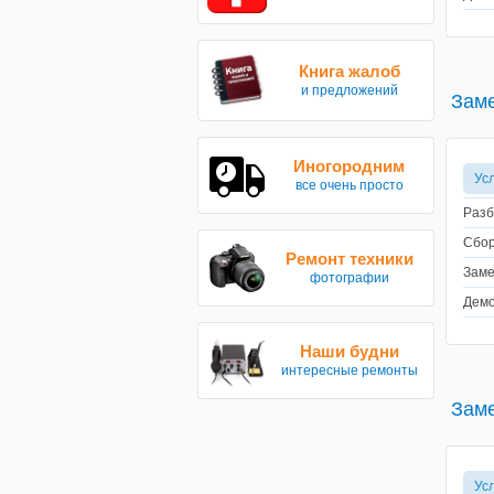
Книга жалоб
и предложений
Заме
Иногородним
Ус
все очень просто
Разб
Сбор
Ремонт техники
Заме
фотографии
Демо
Наши будни
интересные ремонты
Заме
Ус