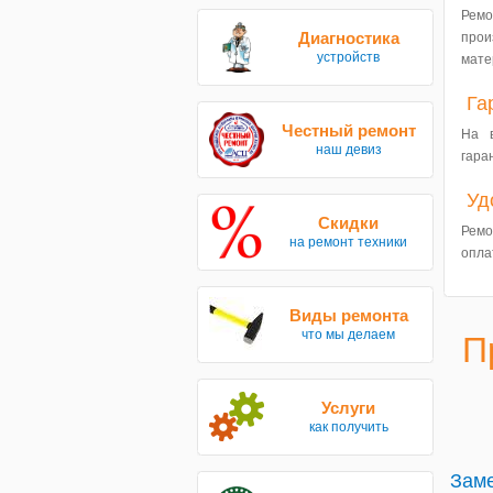
Рем
Диагностика
прои
устройств
мате
Га
Честный ремонт
На 
наш девиз
гара
Уд
Скидки
Ремо
на ремонт техники
опла
Виды ремонта
что мы делаем
П
Услуги
как получить
Заме