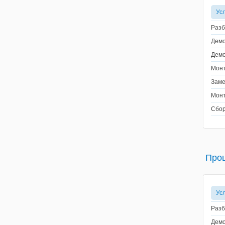
Ус
Разб
Демо
Демо
Монт
Заме
Монт
Сбор
Про
Ус
Разб
Демо