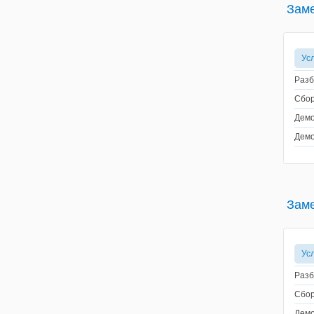
Заме
Ус
Разб
Сбор
Демо
Демо
Заме
Ус
Разб
Сбор
Демо