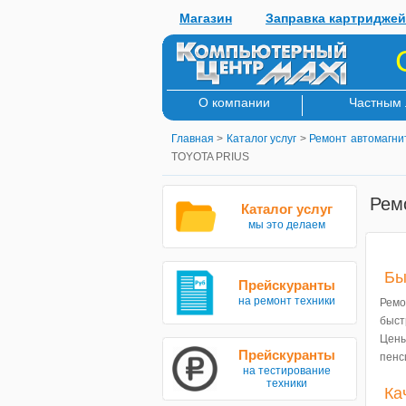
Магазин
Заправка картриджей
О компании
Частным
Главная
>
Каталог услуг
>
Ремонт автомагни
TOYOTA PRIUS
Рем
Каталог услуг
мы это делаем
Бы
Прейскуранты
на ремонт техники
Ремо
быст
Цен
Прейскуранты
пенс
на тестирование
техники
Ка