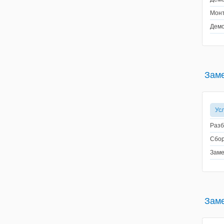
Монт
Демо
Зам
Ус
Разб
Сбор
Заме
Заме