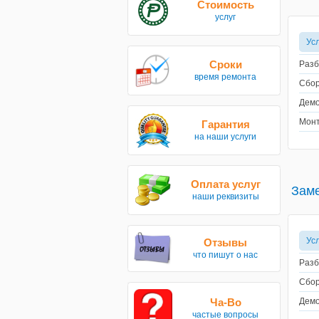
Стоимость
услуг
Ус
Сроки
Разб
время ремонта
Сбор
Демо
Монт
Гарантия
на наши услуги
Оплата услуг
Заме
наши реквизиты
Ус
Отзывы
что пишут о нас
Разб
Сбор
Ча-Во
Демо
частые вопросы