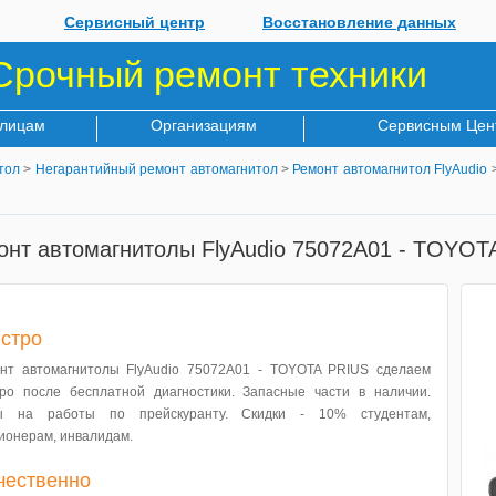
Сервисный центр
Восстановление данных
Срочный ремонт техники
 лицам
Организациям
Сервисным Цен
тол
>
Негарантийный ремонт автомагнитол
>
Ремонт автомагнитол FlyAudio
>
онт автомагнитолы FlyAudio 75072A01 - TOYOT
стро
нт автомагнитолы FlyAudio 75072A01 - TOYOTA PRIUS сделаем
ро после бесплатной диагностики. Запасные части в наличии.
ы на работы по прейскуранту. Скидки - 10% студентам,
ионерам, инвалидам.
чественно