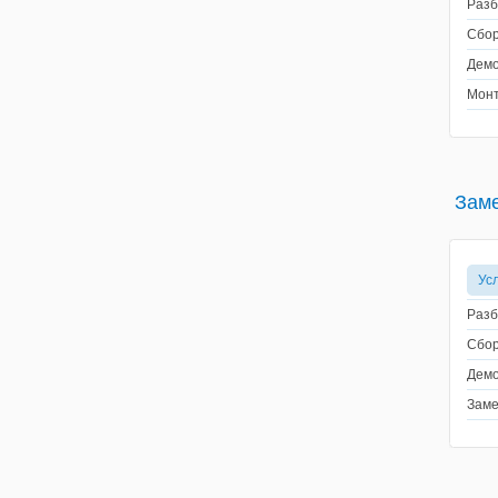
Разб
Сбор
Демо
Монт
Заме
Ус
Разб
Сбор
Демо
Заме