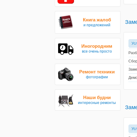
Книга жалоб
Заме
и предложений
Ус
Иногородним
все очень просто
Разб
Сбор
Заме
Ремонт техники
фотографии
Демо
Наши будни
интересные ремонты
Заме
Ус