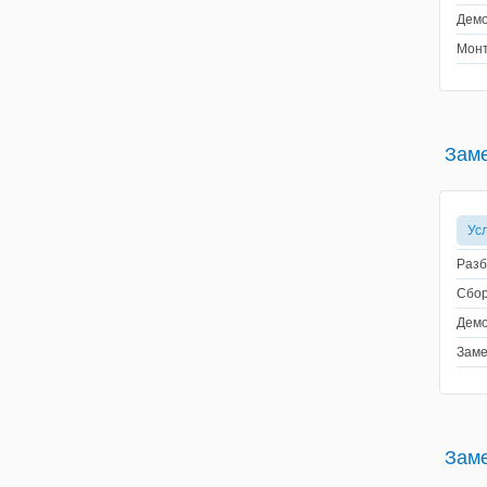
Демо
Монт
Заме
Ус
Разб
Сбор
Демо
Заме
Заме