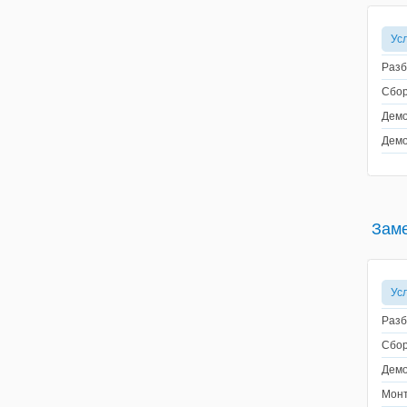
Ус
Разб
Сбор
Демо
Демо
Заме
Ус
Разб
Сбор
Демо
Монт