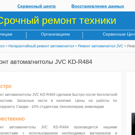
Сервисный центр
Восстановление данных
Срочный ремонт техники
 лицам
Организациям
Сервисным Цен
тол
>
Негарантийный ремонт автомагнитол
>
Ремонт автомагнитол JVC
> Рем
онт автомагнитолы JVC KD-R484
стро
нт автомагнитолы JVC KD-R484 сделаем быстро после бесплатной
гностики. Запасные части в наличии. Цены на работы по
скуранту. Скидки - 10% студентам, пенсионерам, инвалидам.
чественно
онт автомагнитолы JVC KD-R484 производится нашими
циалистами с использованием необходимых материалов и