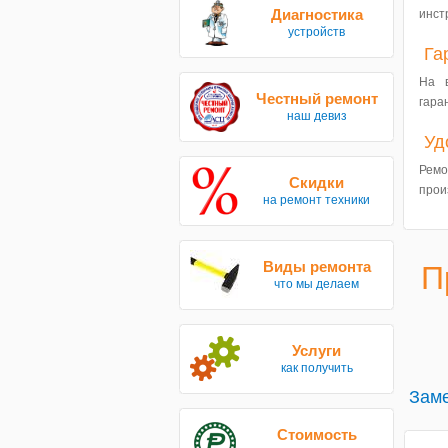
Диагностика
инст
устройств
Га
На 
Честный ремонт
гара
наш девиз
Уд
Ремо
Скидки
прои
на ремонт техники
Виды ремонта
П
что мы делаем
Услуги
как получить
Заме
Стоимость