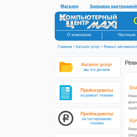
Магазин
Заправка картриджей
О компании
Частным
Главная
>
Каталог услуг
>
Ремонт автомагни
Рем
Каталог услуг
мы это делаем
Бы
Прейскуранты
на ремонт техники
Ремо
диа
прей
Прейскуранты
на тестирование
Ка
техники
Рем
спе