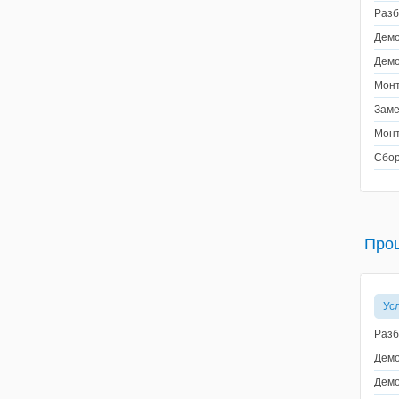
Разб
Демо
Демо
Монт
Заме
Монт
Сбор
Про
Ус
Разб
Демо
Демо