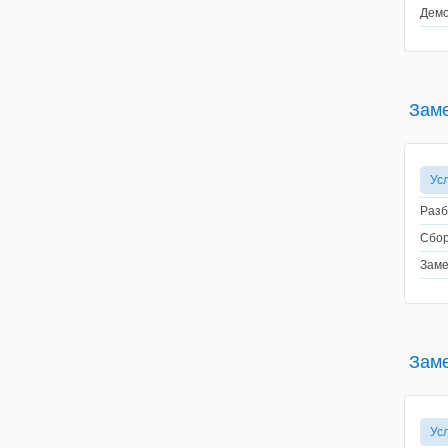
Демо
Зам
Ус
Разб
Сбор
Заме
Заме
Ус