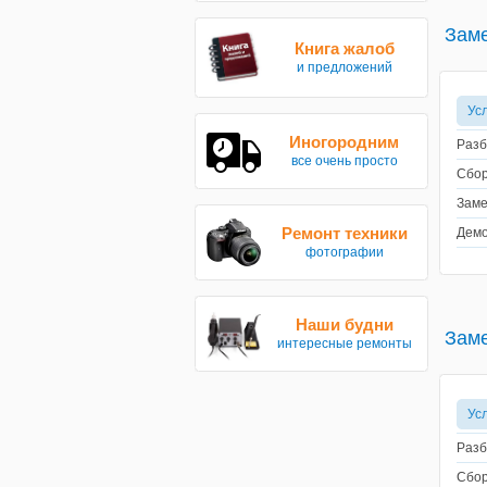
Заме
Книга жалоб
и предложений
Ус
Иногородним
Разб
все очень просто
Сбор
Заме
Ремонт техники
Демо
фотографии
Наши будни
Заме
интересные ремонты
Ус
Разб
Сбор