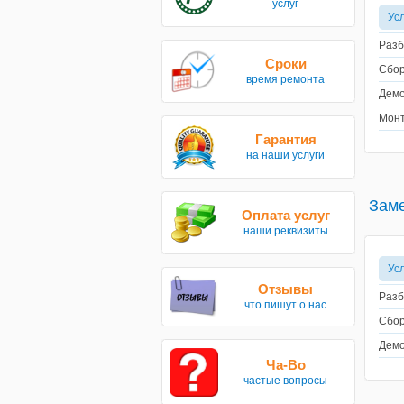
услуг
Ус
Разб
Сроки
Сбор
время ремонта
Демо
Монт
Гарантия
на наши услуги
Заме
Оплата услуг
наши реквизиты
Ус
Отзывы
Разб
что пишут о нас
Сбор
Демо
Ча-Во
частые вопросы