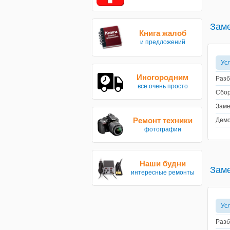
Заме
Книга жалоб
и предложений
Ус
Иногородним
Разб
все очень просто
Сбор
Заме
Ремонт техники
Демо
фотографии
Наши будни
Заме
интересные ремонты
Ус
Разб