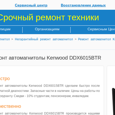
Сервисный центр
Восстановление данных
Срочный ремонт техники
 лицам
Организациям
Сервисным Цен
гнитол
>
Негарантийный ремонт автомагнитол
>
Ремонт автомагнитол 
онт автомагнитолы Kenwood DDX6015BTR
стро
нт автомагнитолы Kenwood DDX6015BTR сделаем быстро после
латной диагностики. Запасные части в наличии. Цены на работы по
скуранту. Скидки - 10% студентам, пенсионерам, инвалидам.
чественно
нт автомагнитолы Kenwood DDX6015BTR производится нашими