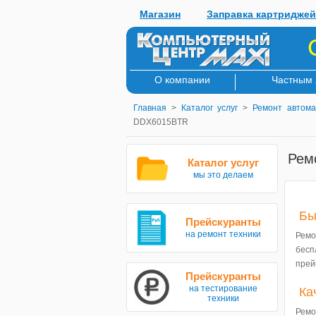
Магазин
Заправка картриджей
О компании
Частным
Главная
>
Каталог услуг
>
Ремонт автома
DDX6015BTR
Рем
Каталог услуг
мы это делаем
Бы
Прейскуранты
на ремонт техники
Ремо
бесп
прей
Прейскуранты
на тестирование
Ка
техники
Ремо