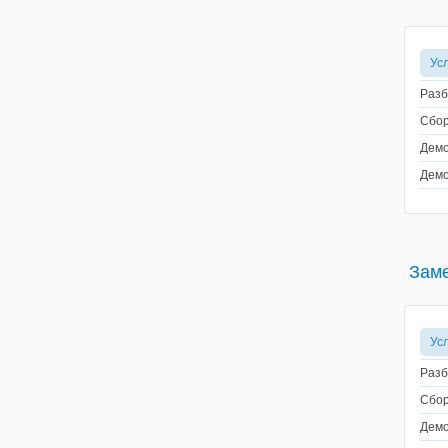
Ус
Разб
Сбор
Демо
Демо
Заме
Ус
Разб
Сбор
Демо