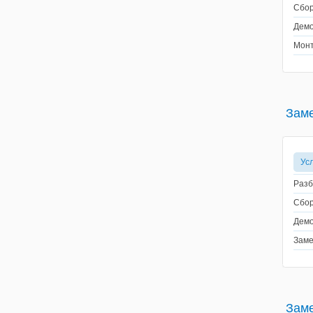
Сбор
Демо
Монт
Заме
Ус
Разб
Сбор
Демо
Заме
Заме