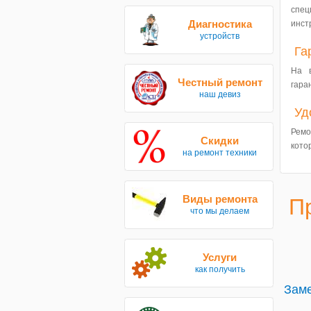
спе
Диагностика
инст
устройств
Га
На 
Честный ремонт
гара
наш девиз
Уд
Ремо
Скидки
кото
на ремонт техники
Виды ремонта
П
что мы делаем
Услуги
как получить
Заме