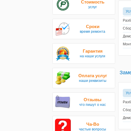
Стоимость
услуг
Ус
Разб
Сроки
Сбор
время ремонта
Демо
Монт
Гарантия
на наши услуги
Заме
Оплата услуг
наши реквизиты
Ус
Отзывы
Разб
что пишут о нас
Сбор
Демо
Ча-Во
частые вопросы