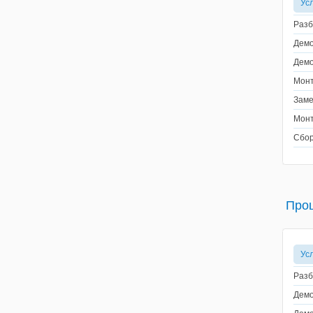
Ус
Разб
Демо
Демо
Монт
Заме
Монт
Сбор
Про
Ус
Разб
Демо