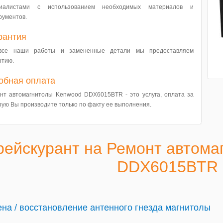
циалистами с использованием необходимых материалов и
рументов.
рантия
все наши работы и замененные детали мы предоставляем
нтию.
обная оплата
нт автомагнитолы Kenwood DDX6015BTR - это услуга, оплата за
рую Вы производите только по факту ее выполнения.
рейскурант на Ремонт автом
DDX6015BTR
на / восстановление антенного гнезда магнитолы