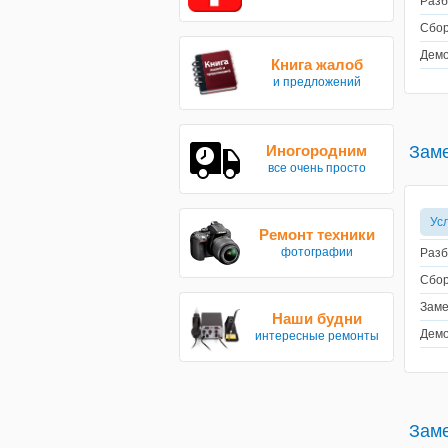
Разб
Сбор
Демо
Книга жалоб
и предложений
Иногородним
Заме
все очень просто
Ус
Ремонт техники
фотографии
Разб
Сбор
Заме
Наши будни
Демо
интересные ремонты
Заме