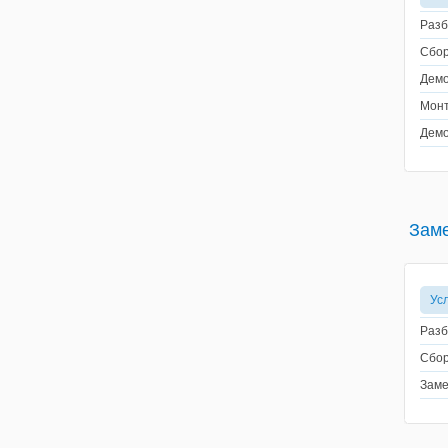
Разб
Сбор
Демо
Монт
Демо
Зам
Ус
Разб
Сбор
Заме