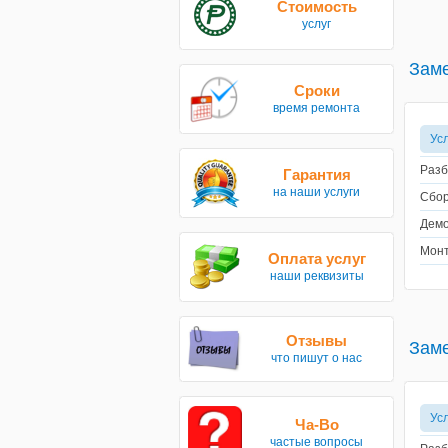
Стоимость
услуг
Заме
Сроки
время ремонта
Ус
Разб
Гарантия
на наши услуги
Сбор
Демо
Монт
Оплата услуг
наши реквизиты
Отзывы
Заме
что пишут о нас
Ус
Ча-Во
частые вопросы