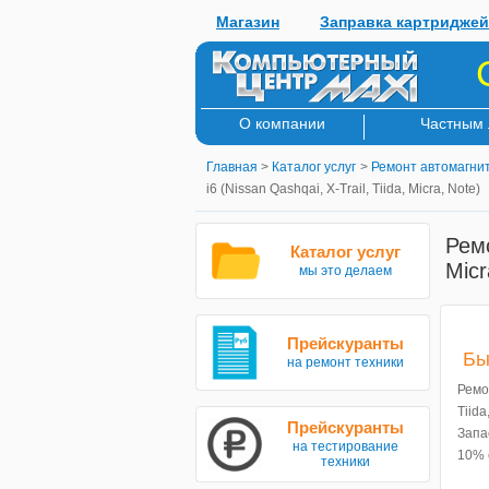
Магазин
Заправка картриджей
О компании
Частным
Главная
>
Каталог услуг
>
Ремонт автомагни
i6 (Nissan Qashqai, X-Trail, Tiida, Micra, Note)
Ремо
Каталог услуг
Micr
мы это делаем
Прейскуранты
Бы
на ремонт техники
Ремо
Tiid
Прейскуранты
Запа
на тестирование
10% 
техники