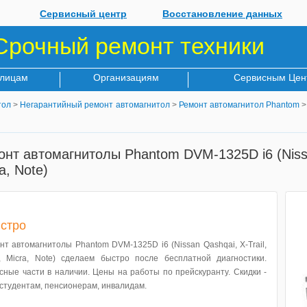
Сервисный центр
Восстановление данных
Срочный ремонт техники
 лицам
Организациям
Сервисным Цен
тол
>
Негарантийный ремонт автомагнитол
>
Ремонт автомагнитол Phantom
>
нт автомагнитолы Phantom DVM-1325D i6 (Nissan 
a, Note)
стро
нт автомагнитолы Phantom DVM-1325D i6 (Nissan Qashqai, X-Trail,
a, Micra, Note) сделаем быстро после бесплатной диагностики.
сные части в наличии. Цены на работы по прейскуранту. Скидки -
студентам, пенсионерам, инвалидам.