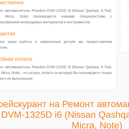
чественно
нт автомагнитолы Phantom DVM-1325D i6 (Nissan Qashqai, X-Trail,
da, Micra, Note) производится нашими специалистами с
льзованием необходимых материалов и инструментов.
рантия
все наши работы и замененные детали мы предоставляем
нтию.
обная оплата
нт автомагнитолы Phantom DVM-1325D i6 (Nissan Qashqai, X-Trail,
, Micra, Note) - это услуга, оплата за которую Вы производите только
акту ее выполнения.
рейскурант на Ремонт автома
DVM-1325D i6 (Nissan Qashqai, 
Micra, Note)