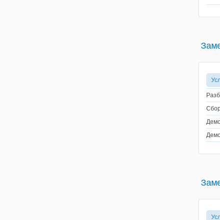
Заме
Ус
Разб
Сбор
Демо
Демо
Заме
Ус