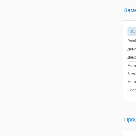
Заме
Ус
Разб
Демо
Демо
Монт
Заме
Монт
Сбор
Про