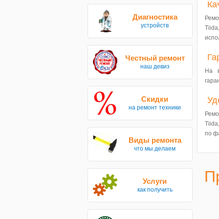
Ка
Диагностика
Ремо
устройств
Tii
испо
Га
Честный ремонт
наш девиз
На 
гара
Скидки
Уд
на ремонт техники
Ремо
Tiida
по ф
Виды ремонта
что мы делаем
П
Услуги
как получить