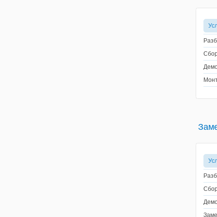
Ус
Разб
Сбор
Демо
Монт
Заме
Ус
Разб
Сбор
Демо
Заме