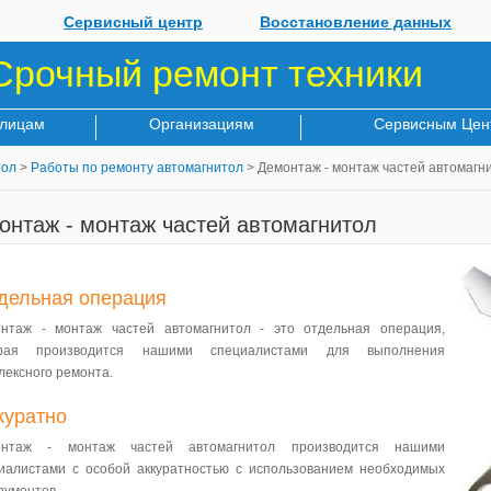
Сервисный центр
Восстановление данных
Срочный ремонт техники
 лицам
Организациям
Сервисным Цен
тол
>
Работы по ремонту автомагнитол
> Демонтаж - монтаж частей автомагн
онтаж - монтаж частей автомагнитол
дельная операция
нтаж - монтаж частей автомагнитол - это отдельная операция,
орая производится нашими специалистами для выполнения
лексного ремонта.
куратно
онтаж - монтаж частей автомагнитол производится нашими
иалистами с особой аккуратностью с использованием необходимых