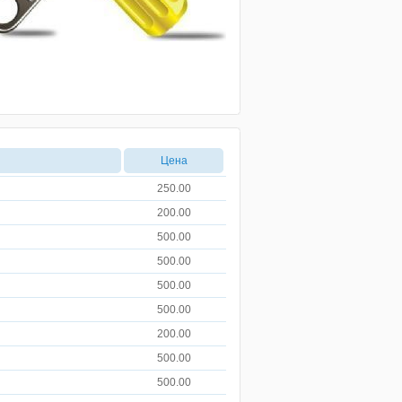
Цена
250.00
200.00
500.00
500.00
500.00
500.00
200.00
500.00
500.00