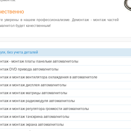
рументов.
чественно
те уверены в нашем профессионализме. Демонтаж - монтаж частей
магнитол будет качественным!
уги, без учета деталей
нтаж - монтаж платы панельки автомагнитолы
нтаж DVD привода автомагнитолы
нтаж и монтаж вентилятора охлаждения в автомагнитоле
нтаж и монтаж дисплея автомагнитолы
нтаж и монтаж матрицы автомагнитолы
нтаж и монтаж радиомодуля автомагнитолы
нтаж и монтаж регулятора громкости автомагнитолы
нтаж и монтаж тачскрина автомагнитолы
нтаж и монтаж экрана автомагнитолы