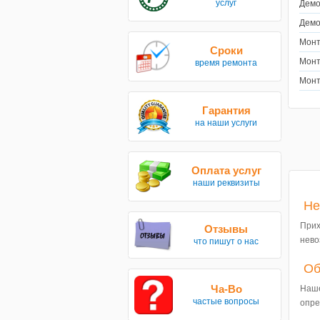
услуг
Демо
Демо
Монт
Сроки
Монт
время ремонта
Монт
Гарантия
на наши услуги
Оплата услуг
наши реквизиты
Не
Прих
Отзывы
нево
что пишут о нас
Об
Ча-Во
Наше
частые вопросы
опре