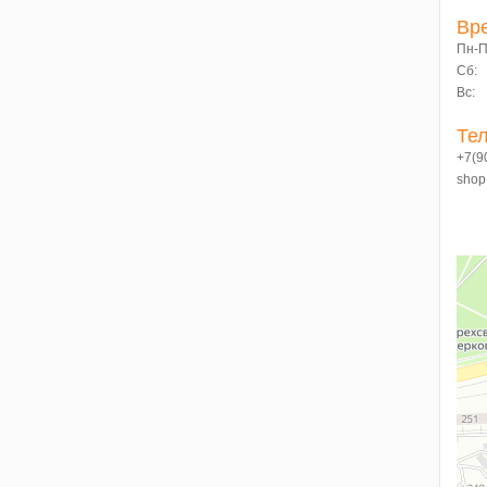
Вр
Пн-П
Сб: 
Вс:
Тел
+7(9
shop