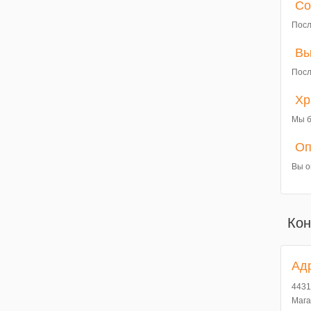
Со
Посл
Вы
Посл
Хр
Мы б
Оп
Вы о
Кон
Ад
4431
Мага