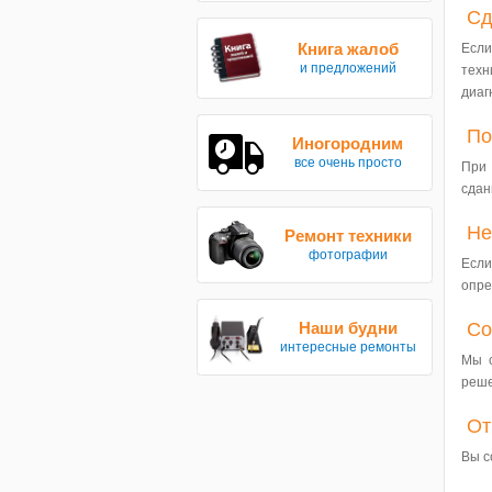
Сд
Книга жалоб
Если
и предложений
техн
диаг
По
Иногородним
все очень просто
При 
сдан
Не
Ремонт техники
фотографии
Если
опре
Наши будни
Со
интересные ремонты
Мы с
реше
От
Вы с