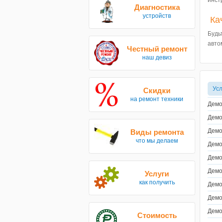
инст
Диагностика
устройств
Ка
Будь
авто
Честный ремонт
наш девиз
Усл
Скидки
на ремонт техники
Демо
Демо
Демо
Виды ремонта
что мы делаем
Демо
Демо
Демо
Услуги
как получить
Демо
Демо
Демо
Стоимость