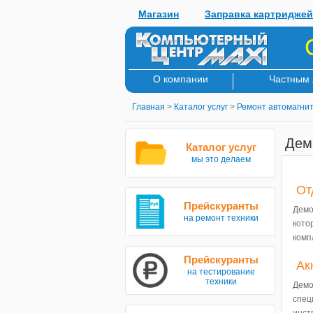
Магазин
Заправка картриджей
О компании
Частным
Главная
>
Каталог услуг
>
Ремонт автомагни
Дем
Каталог услуг
мы это делаем
От
Прейскуранты
Демо
на ремонт техники
кот
комп
Прейскуранты
Ак
на тестирование
техники
Дем
спец